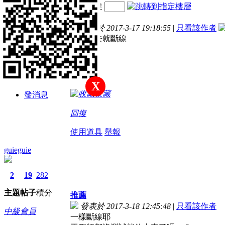
電梯直達
主題
帖子
積分
樓主
發表於 2017-3-17 19:18:55
|
只看該作者
中級會員
一開上去就斷線
積分
315
X
收藏
發消息
回復
使用道具
舉報
guieguie
2
19
282
主題
帖子
積分
推薦
發表於 2017-3-18 12:45:48
|
只看該作者
中級會員
一樣斷線耶