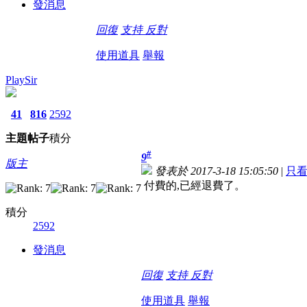
發消息
回復
支持
反對
使用道具
舉報
PlaySir
41
816
2592
主題
帖子
積分
#
9
版主
發表於 2017-3-18 15:05:50
|
只
付費的,已經退費了。
積分
2592
發消息
回復
支持
反對
使用道具
舉報