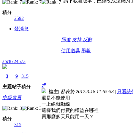
請下載新版本，已經改成免費的
積分
2592
發消息
回復
支持
反對
使用道具
舉報
abc8724573
3
9
315
#
7
主題
帖子
積分
樓主
|
發表於 2017-3-18 11:55:53
|
只看該
中級會員
還是不能使用
一上線就斷線
這樣我們付費的權益在哪裡
買那麼多天只能用一天？
積分
315