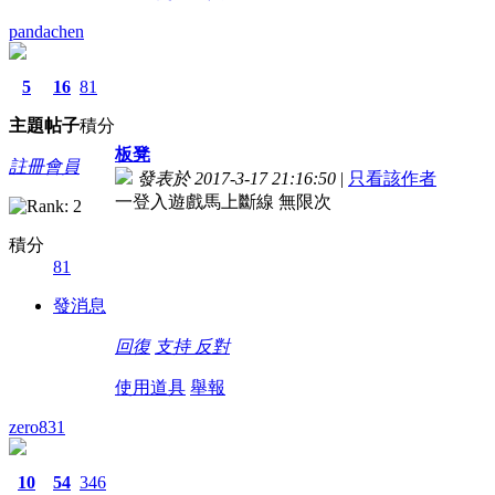
pandachen
5
16
81
主題
帖子
積分
板凳
註冊會員
發表於 2017-3-17 21:16:50
|
只看該作者
一登入遊戲馬上斷線 無限次
積分
81
發消息
回復
支持
反對
使用道具
舉報
zero831
10
54
346