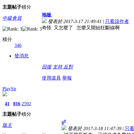
主題
帖子
積分
地板
中級會員
發表於 2017-3-17 21:49:41
|
只看該作者
奇怪 又怎麼了 怎麼又開始狂斷線啊
積分
346
發消息
回復
支持
反對
使用道具
舉報
PlaySir
41
816
2592
主題
帖子
積分
#
6
版主
發表於 2017-3-18 11:47:39
|
只