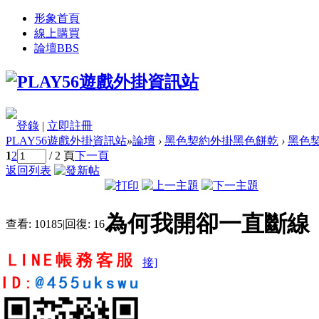
形象首頁
線上購買
論壇
BBS
登錄
|
立即註冊
PLAY56遊戲外掛資訊站
»
論壇
›
黑色契約外掛黑色餅乾
›
黑色契
1
2
/ 2 頁
下一頁
返回列表
為何我開卻一直斷線
查看:
10185
|
回復:
16
[複製鏈接]
abc8724573
3
9
315