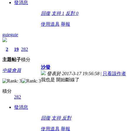
發消息
回復
支持
1
反對
0
使用道具
舉報
guieguie
2
19
282
主題
帖子
積分
沙發
中級會員
發表於 2017-3-17 19:56:58
|
只看該作者
我也是 開始斷線了
積分
282
發消息
回復
支持
反對
使用道具
舉報