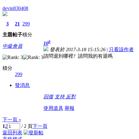
devin830408
3
21
299
主題
帖子
積分
#
10
中級會員
發表於 2017-3-18 15:15:26
|
只看該作者
請問退到哪裡? 請問我的有退嗎
積分
299
發消息
回復
支持
反對
使用道具
舉報
下一頁 »
1
2
/ 2 頁
下一頁
返回列表