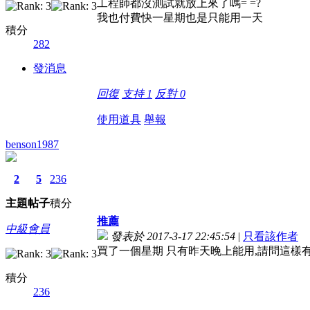
工程師都沒測試就放上來了嗎= =?
我也付費快一星期也是只能用一天
積分
282
發消息
回復
支持
1
反對
0
使用道具
舉報
benson1987
2
5
236
主題
帖子
積分
推薦
中級會員
發表於 2017-3-17 22:45:54
|
只看該作者
買了一個星期 只有昨天晚上能用,請問這樣
積分
236