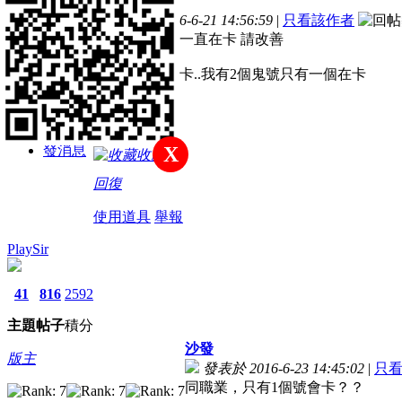
樓主
主題
帖子
積分
發表於 2016-6-21 14:56:59
|
只看該作者
新手上路
鬼職出不了技一直在卡 請改善
只有一個號在卡..我有2個鬼號只有一個在卡
積分
20
發消息
X
收藏
回復
使用道具
舉報
PlaySir
41
816
2592
主題
帖子
積分
沙發
版主
發表於 2016-6-23 14:45:02
|
只
同職業，只有1個號會卡？？