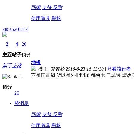
回復
支持
反對
使用道具
舉報
kikia5201314
2
4
20
主題
帖子
積分
地板
新手上路
樓主
|
發表於 2016-6-23 16:13:30
|
只看該作者
不是同電腦 所以是外掛問題 都會卡 已試過 請改
積分
20
發消息
回復
支持
反對
使用道具
舉報