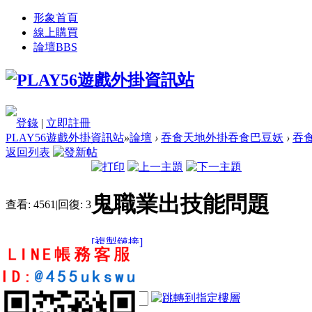
形象首頁
線上購買
論壇
BBS
登錄
|
立即註冊
PLAY56遊戲外掛資訊站
»
論壇
›
吞食天地外掛吞食巴豆妖
›
吞
返回列表
鬼職業出技能問題
查看:
4561
|
回復:
3
[複製鏈接]
kikia5201314
2
4
20
電梯直達