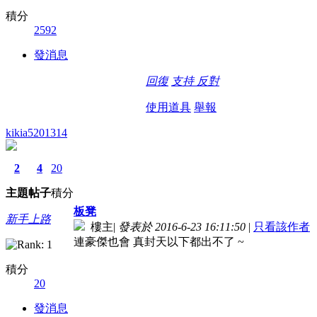
積分
2592
發消息
回復
支持
反對
使用道具
舉報
kikia5201314
2
4
20
主題
帖子
積分
板凳
新手上路
樓主
|
發表於 2016-6-23 16:11:50
|
只看該作者
連豪傑也會 真封天以下都出不了 ~
積分
20
發消息