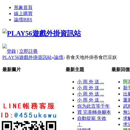
形象首頁
線上購買
論壇
BBS
登錄
|
立即註冊
PLAY56遊戲外掛資訊站
»
論壇
›
吞食天地外掛吞食巴豆妖
最新圖片
最新主題
最新回復
小 雨 外 送 ...
阿
小 雨 外 送 ...
新
小 雨 外 送 ...
出
小 雨 外 送 ...
重
你为此言等千年
武
買 完美轉身腳本
無
自動捉寵 失效
求
！
求