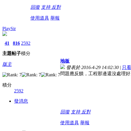
回復
支持
反對
使用道具
舉報
PlaySir
41
816
2592
主題
帖子
積分
地板
版主
發表於 2016-4-29 14:02:30
|
只
問題應反饋，工程那邊還沒處理好
積分
2592
發消息
回復
支持
反對
使用道具
舉報