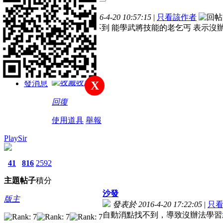
主題
帖子
積分
樓主
發表於 2016-4-20 10:57:15
|
只看該作者
註冊會員
自動消點 找不到 能學武將技能的老乞丐 表示沒
積分
53
收藏
發消息
X
回復
使用道具
舉報
PlaySir
41
816
2592
主題
帖子
積分
沙發
版主
發表於 2016-4-20 17:22:05
|
只
自動消點找不到，導致沒辦法學習