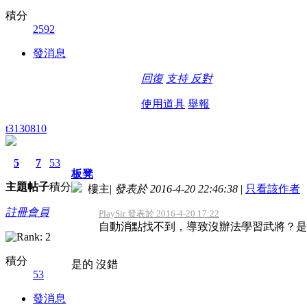
積分
2592
發消息
回復
支持
反對
使用道具
舉報
t3130810
5
7
53
板凳
主題
帖子
積分
樓主
|
發表於 2016-4-20 22:46:38
|
只看該作者
註冊會員
PlaySir 發表於 2016-4-20 17:22
自動消點找不到，導致沒辦法學習武將？是
積分
是的 沒錯
53
發消息