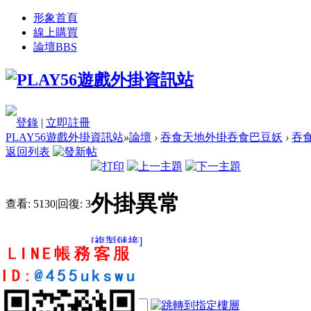
形象首頁
線上購買
論壇
BBS
登錄
|
立即註冊
PLAY56遊戲外掛資訊站
»
論壇
›
吞食天地外掛吞食巴豆妖
›
吞
返回列表
外掛異常
查看:
5130
|
回復:
3
[複製鏈接]
t3130810
5
7
53
電梯直達