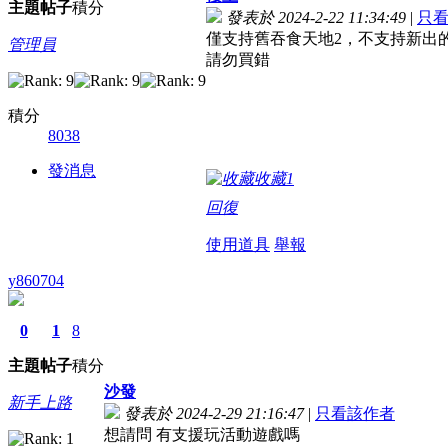
主題
帖子
積分
發表於 2024-2-22 11:34:49
|
只
僅支持舊吞食天地2，不支持新出的吞
管理員
請勿買錯
積分
8038
發消息
收藏
1
回復
使用道具
舉報
y860704
0
1
8
主題
帖子
積分
沙發
新手上路
發表於 2024-2-29 21:16:47
|
只看該作者
想請問 有支援玩活動遊戲嗎