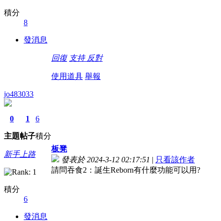
積分
8
發消息
回復
支持
反對
使用道具
舉報
jo483033
0
1
6
主題
帖子
積分
板凳
新手上路
發表於 2024-3-12 02:17:51
|
只看該作者
請問吞食2：誕生Reborn有什麼功能可以用?
積分
6
發消息