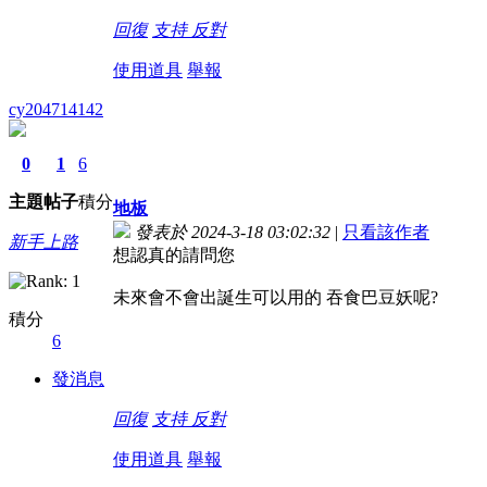
回復
支持
反對
使用道具
舉報
cy204714142
0
1
6
主題
帖子
積分
地板
發表於 2024-3-18 03:02:32
|
只看該作者
新手上路
想認真的請問您
未來會不會出誕生可以用的 吞食巴豆妖呢?
積分
6
發消息
回復
支持
反對
使用道具
舉報