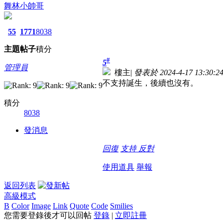
舞林小帥哥
55
1771
8038
主題
帖子
積分
#
5
管理員
樓主
|
發表於 2024-4-17 13:30:2
不支持誕生，後續也沒有。
積分
8038
發消息
回復
支持
反對
使用道具
舉報
返回列表
高級模式
B
Color
Image
Link
Quote
Code
Smilies
您需要登錄後才可以回帖
登錄
|
立即註冊