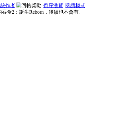
看該作者
|
倒序瀏覽
|
閱讀模式
食2：誕生Reborn，後續也不會有。