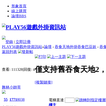
形象首頁
線上購買
論壇
BBS
登錄
|
立即註冊
PLAY56遊戲外掛資訊站
»
論壇
›
吞食天地外掛吞食巴豆妖
›
吞
返回列表
僅支持舊吞食天地2，
查看:
111328
|
回復:
4
[複製鏈接]
舞林小帥哥
55
1771
8038
電梯直達
樓主