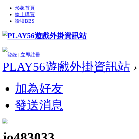
形象首頁
線上購買
論壇
BBS
登錄
|
立即註冊
PLAY56遊戲外掛資訊站
›
加為好友
發送消息
jo483033