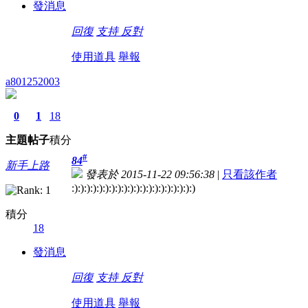
發消息
回復
支持
反對
使用道具
舉報
a801252003
0
1
18
主題
帖子
積分
#
84
新手上路
發表於 2015-11-22 09:56:38
|
只看該作者
:):):):):):):):):):):):):):):):):):):):)
積分
18
發消息
回復
支持
反對
使用道具
舉報