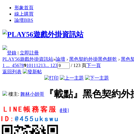
形象首頁
線上購買
論壇
BBS
登錄
|
立即註冊
PLAY56遊戲外掛資訊站
»
論壇
›
黑色契約外掛黑色餅乾
›
黑色契
1 ...
4
5
6
7
8
9
10
11
12
13
... 123
/ 123 頁
下一頁
返回列表
『載點』黑色契約外掛
樓主:
舞林小帥哥
[複製鏈接]
forever7399
0
1
4