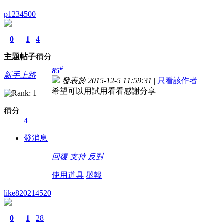
p1234500
0
1
4
主題
帖子
積分
#
85
新手上路
發表於 2015-12-5 11:59:31
|
只看該作者
希望可以用試用看看感謝分享
積分
4
發消息
回復
支持
反對
使用道具
舉報
like820214520
0
1
28