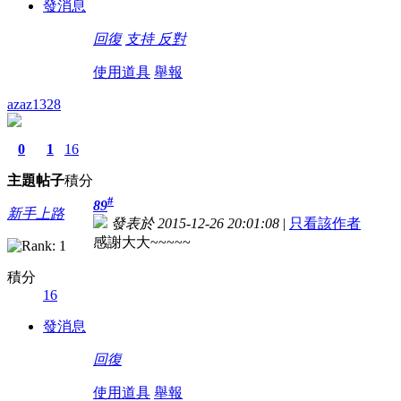
發消息
回復
支持
反對
使用道具
舉報
azaz1328
0
1
16
主題
帖子
積分
#
89
新手上路
發表於 2015-12-26 20:01:08
|
只看該作者
感謝大大~~~~~
積分
16
發消息
回復
使用道具
舉報