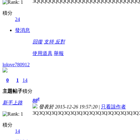
3QQQQQQQQQQQQQQQQQQQQQQQQQQQQ
積分
24
發消息
回復
支持
反對
使用道具
舉報
lolove780912
0
1
14
主題
帖子
積分
#
88
新手上路
發表於 2015-12-26 19:57:20
|
只看該作者
3Q3Q3Q3Q3Q3Q3Q3Q3Q3Q3Q3Q3Q3Q3Q3Q3Q
積分
14