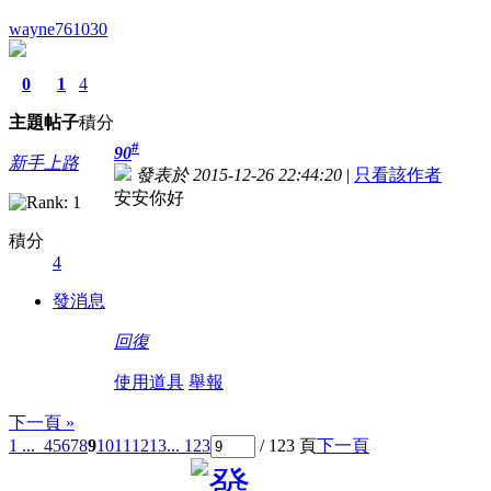
wayne761030
0
1
4
主題
帖子
積分
#
90
新手上路
發表於 2015-12-26 22:44:20
|
只看該作者
安安你好
積分
4
發消息
回復
使用道具
舉報
下一頁 »
1 ...
4
5
6
7
8
9
10
11
12
13
... 123
/ 123 頁
下一頁