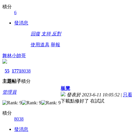
積分
6
發消息
回復
支持
反對
使用道具
舉報
舞林小帥哥
55
1771
8038
主題
帖子
積分
板凳
管理員
發表於 2023-6-11 10:05:52
|
只
下載點修好了 在試試
積分
8038
發消息