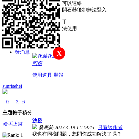
主題
帖子
積分
用石器主程式可以連線
但以聖手端打開石器後卻無法登入
新手上路
想重新安裝聖手
論壇載點卻無法使用
積分
懇請協助
5
發消息
X
收藏
回復
使用道具
舉報
sunrisehei
0
2
6
主題
帖子
積分
沙發
新手上路
發表於 2023-4-19 11:19:43
|
只看該作者
我也有同樣問題，想問你成功解決了嗎？