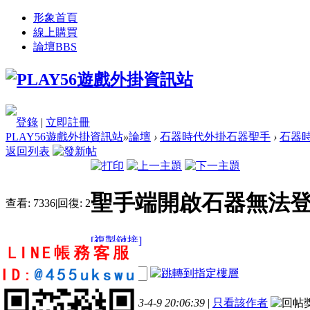
形象首頁
線上購買
論壇
BBS
登錄
|
立即註冊
PLAY56遊戲外掛資訊站
»
論壇
›
石器時代外掛石器聖手
›
石器時
返回列表
聖手端開啟石器無法
查看:
7336
|
回復:
2
[複製鏈接]
tachunisme
電梯直達
樓主
1
1
5
發表於 2023-4-9 20:06:39
|
只看該作者