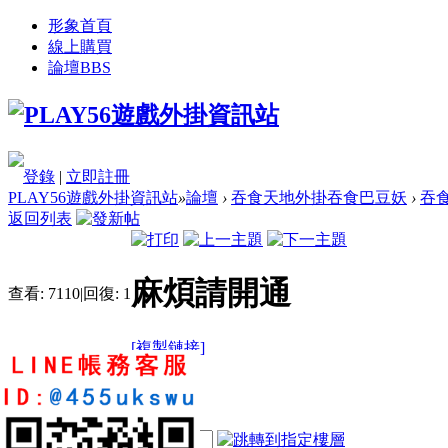
形象首頁
線上購買
論壇
BBS
登錄
|
立即註冊
PLAY56遊戲外掛資訊站
»
論壇
›
吞食天地外掛吞食巴豆妖
›
吞
返回列表
麻煩請開通
查看:
7110
|
回復:
1
[複製鏈接]
iloveuqq
4
6
40
電梯直達