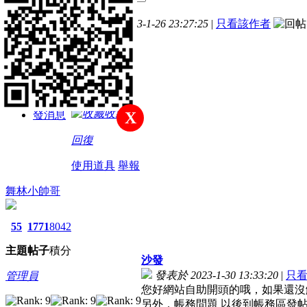
主題
帖子
積分
樓主
發表於 2023-1-26 23:27:25
|
只看該作者
新手上路
麻煩請開通
積分
40
收藏
發消息
X
回復
使用道具
舉報
舞林小帥哥
55
1771
8042
主題
帖子
積分
沙發
發表於 2023-1-30 13:33:20
|
只
管理員
您好網站自助開頭的哦，如果還沒解
另外，帳務問題 以後到帳務區發