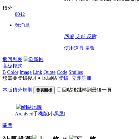
積分
8042
發消息
回復
支持
反對
使用道具
舉報
返回列表
高級模式
B
Color
Image
Link
Quote
Code
Smilies
您需要登錄後才可以回帖
登錄
|
立即註冊
本版積分規則
回帖後跳轉到最後一頁
發表回復
|
網站地圖
Archiver
|
手機版
|
小黑屋
|
關閉