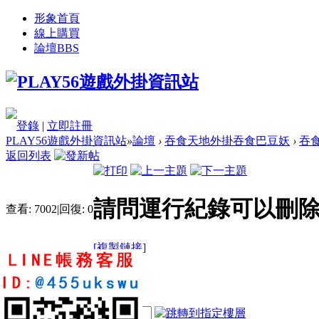
形象首頁
線上購買
論壇
BBS
登錄
|
立即註冊
PLAY56遊戲外掛資訊站
»
論壇
›
吞食天地外掛吞食巴豆妖
›
吞
返回列表
請問運行紀錄可以刪
查看:
7002
|
回復:
0
[複製鏈接]
kinhei5801
2
3
26
電梯直達