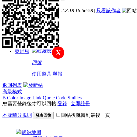
主題
帖子
積分
樓主
發表於 2022-8-18 16:56:58
|
只看該作者
新手上路
如題
積分
26
收藏
發消息
X
回復
使用道具
舉報
返回列表
高級模式
B
Color
Image
Link
Quote
Code
Smilies
您需要登錄後才可以回帖
登錄
|
立即註冊
本版積分規則
回帖後跳轉到最後一頁
發表回復
|
網站地圖