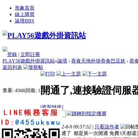
形象首頁
線上購買
論壇
BBS
登錄
|
立即註冊
PLAY56遊戲外掛資訊站
»
論壇
›
吞食天地外掛吞食巴豆妖
›
吞
返回列表
開通了,連接驗證伺服
查看:
4568
|
回復:
1
[複製鏈接]
電梯直達
樓主
發表於 2022-8-9 09:57:52
|
只看該作者
我有2個AC開通了 都是第一次開通 免費3天都還