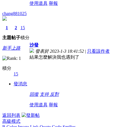
使用道具
舉報
chang881025
1
2
15
主題
帖子
積分
沙發
新手上路
發表於 2023-1-3 18:41:52
|
只看該作者
結果怎麼解決我也遇到了
積分
15
發消息
回復
支持
反對
使用道具
舉報
返回列表
高級模式
B
Color
Image
Link
Quote
Code
Smilies