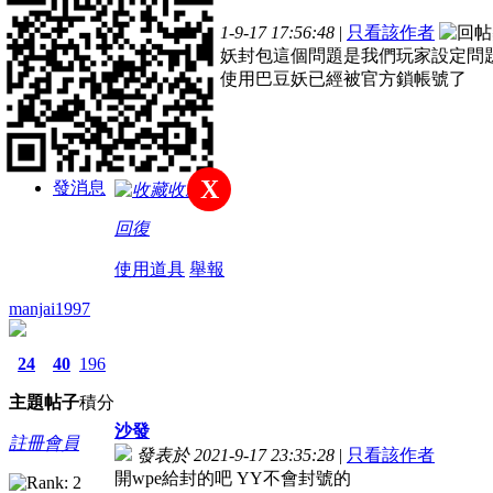
主題
帖子
積分
樓主
發表於 2021-9-17 17:56:48
|
只看該作者
註冊會員
請問吞食巴豆妖封包這個問題是我們玩家設定問題
我有一支帳號使用巴豆妖已經被官方鎖帳號了
積分
76
X
發消息
收藏
回復
使用道具
舉報
manjai1997
24
40
196
主題
帖子
積分
沙發
註冊會員
發表於 2021-9-17 23:35:28
|
只看該作者
開wpe給封的吧 YY不會封號的