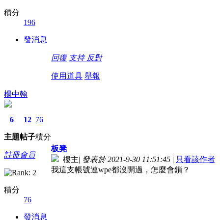
積分
196
發消息
回復
支持
反對
使用道具
舉報
楊中翰
6
12
76
主題
帖子
積分
板凳
註冊會員
樓主
|
發表於 2021-9-30 11:51:45
|
只看該作者
我這支帳號連wpe都沒開過，怎麼會鎖？
積分
76
發消息