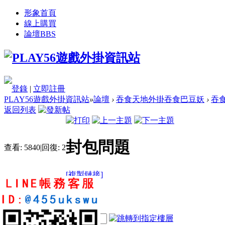
形象首頁
線上購買
論壇
BBS
登錄
|
立即註冊
PLAY56遊戲外掛資訊站
»
論壇
›
吞食天地外掛吞食巴豆妖
›
吞
返回列表
封包問題
查看:
5840
|
回復:
2
[複製鏈接]
楊中翰
6
12
76
電梯直達