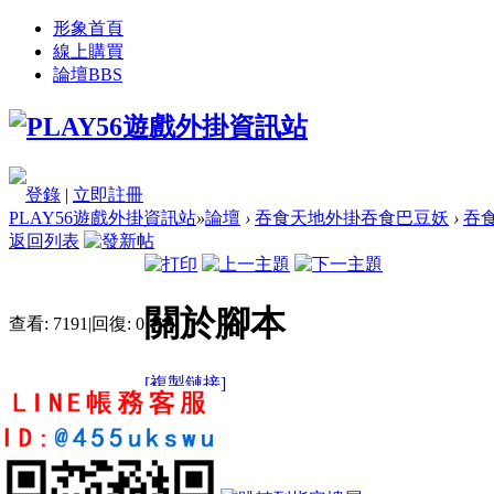
形象首頁
線上購買
論壇
BBS
登錄
|
立即註冊
PLAY56遊戲外掛資訊站
»
論壇
›
吞食天地外掛吞食巴豆妖
›
吞
返回列表
關於腳本
查看:
7191
|
回復:
0
[複製鏈接]
ffandzf
4
4
52