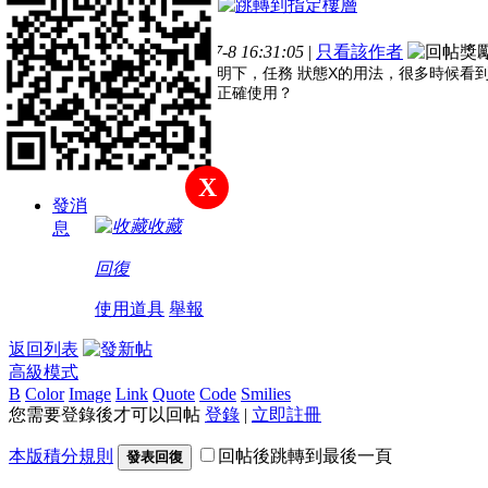
主
帖
積
電梯直達
題
子
分
樓主
發表於 2021-7-8 16:31:05
|
只看該作者
註冊會員
X
是否有大大可以說明下，任務
狀態
的用法，很多時候看
是還是不明白如何正確使用？
積分
52
X
發消
收藏
息
回復
使用道具
舉報
返回列表
高級模式
B
Color
Image
Link
Quote
Code
Smilies
您需要登錄後才可以回帖
登錄
|
立即註冊
本版積分規則
回帖後跳轉到最後一頁
發表回復