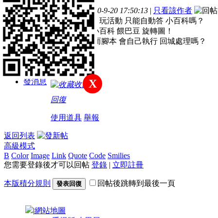
主題
帖子
積分
發表於 2020-9-20 17:50:13
|
只看該作者
新手上路
請問多開版是 玩活動 只能自動答 小百科嗎？
我看單開能 小百科 餵巴豆 旋轉圖！
另外 單開版 而腳本 會自己執行 回城處理嗎？
積分
23
發消息
X
收藏
回復
使用道具
舉報
返回列表
高級模式
B
Color
Image
Link
Quote
Code
Smilies
您需要登錄後才可以回帖
登錄
|
立即註冊
本版積分規則
回帖後跳轉到最後一頁
發表回復
|
網站地圖