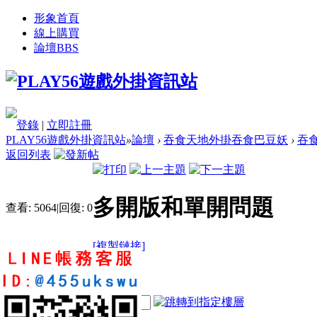
形象首頁
線上購買
論壇
BBS
登錄
|
立即註冊
PLAY56遊戲外掛資訊站
»
論壇
›
吞食天地外掛吞食巴豆妖
›
吞
返回列表
多開版和單開問題
查看:
5064
|
回復:
0
[複製鏈接]
sd9789620
1
1
23
電梯直達
樓主