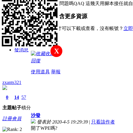
主題
帖子
積分
有人知道什麼問題嗎QAQ 這幾天用腳本接任就
新手上路
本帖子中包含更多資源
您需要
登錄
才可以下載或查看，沒有帳號？
立即
積分
x
31
發消息
X
收藏
回復
使用道具
舉報
zxants321
0
14
57
主題
帖子
積分
沙發
註冊會員
發表於 2020-4-5 19:29:39
|
只看該作者
開了WPE嗎?