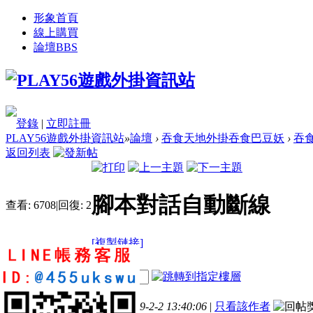
形象首頁
線上購買
論壇
BBS
登錄
|
立即註冊
PLAY56遊戲外掛資訊站
»
論壇
›
吞食天地外掛吞食巴豆妖
›
吞
返回列表
腳本對話自動斷線
查看:
6708
|
回復:
2
[複製鏈接]
sxd64893459
電梯直達
樓主
1
2
31
發表於 2019-2-2 13:40:06
|
只看該作者