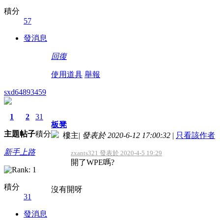
積分
57
發消息
回復
使用道具
舉報
sxd64893459
1
2
31
板凳
主題
帖子
積分
樓主
|
發表於 2020-6-12 17:00:32
|
只看該作者
新手上路
zxants321 發表於 2020-4-5 19:29
開了WPE嗎?
積分
沒有開呀
31
發消息