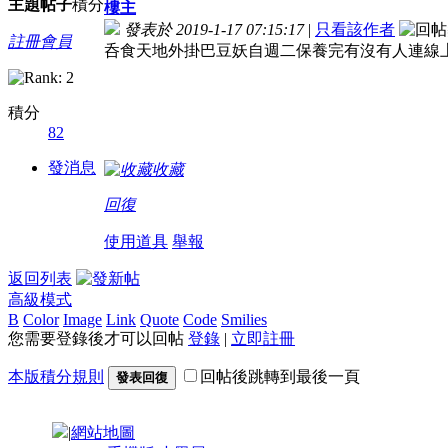
主題
帖子
積分
樓主
發表於 2019-1-17 07:15:17
|
只看該作者
註冊會員
呑食天地外掛巴豆妖自週二保養完有沒有人連線
積分
82
發消息
收藏
回復
使用道具
舉報
返回列表
高級模式
B
Color
Image
Link
Quote
Code
Smilies
您需要登錄後才可以回帖
登錄
|
立即註冊
本版積分規則
回帖後跳轉到最後一頁
發表回復
|
網站地圖