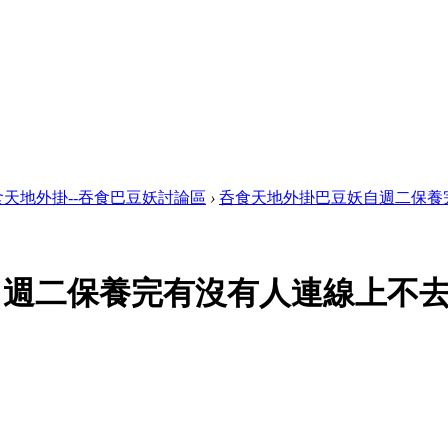
食天地外掛--吞食巴豆妖討論區
›
呑食天地外掛巴豆妖自週二保養完有
週二保養完有沒有人連線上不去