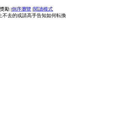
|
倒序瀏覽
|
閱讀模式
上不去的或請高手告知如何転換