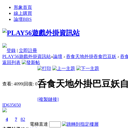
形象首頁
線上購買
論壇
BBS
登錄
|
立即註冊
PLAY56遊戲外掛資訊站
»
論壇
›
吞食天地外掛吞食巴豆妖
›
吞
返回列表
呑食天地外掛巴豆妖自
查看:
4099
|
回復:
0
[複製鏈接]
ID635650
4
7
82
電梯直達