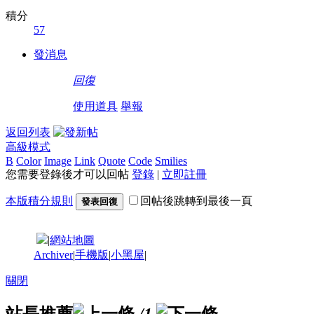
積分
57
發消息
回復
使用道具
舉報
返回列表
高級模式
B
Color
Image
Link
Quote
Code
Smilies
您需要登錄後才可以回帖
登錄
|
立即註冊
本版積分規則
回帖後跳轉到最後一頁
發表回復
|
網站地圖
Archiver
|
手機版
|
小黑屋
|
關閉
站長推薦
/1