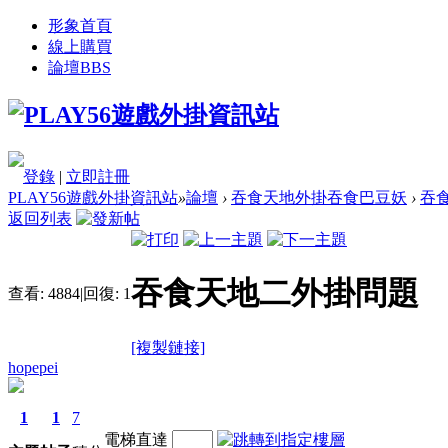
形象首頁
線上購買
論壇
BBS
登錄
|
立即註冊
PLAY56遊戲外掛資訊站
»
論壇
›
吞食天地外掛吞食巴豆妖
›
吞
返回列表
吞食天地二外掛問題
查看:
4884
|
回復:
1
[複製鏈接]
hopepei
1
1
7
電梯直達