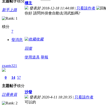
主題
帖子
積分
樓主
發表於 2018-12-18 11:44:08
|
只看該作者
新手上路
你好 請問外掛會自動去消武點嗎?
積分
7
收藏
發消息
回復
使用道具
舉報
zxants321
0
14
57
主題
帖子
積分
沙發
註冊會員
發表於 2020-4-11 18:20:35
|
只看該作者
可以的