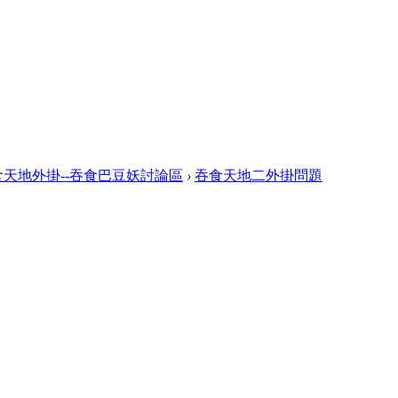
食天地外掛--吞食巴豆妖討論區
›
吞食天地二外掛問題