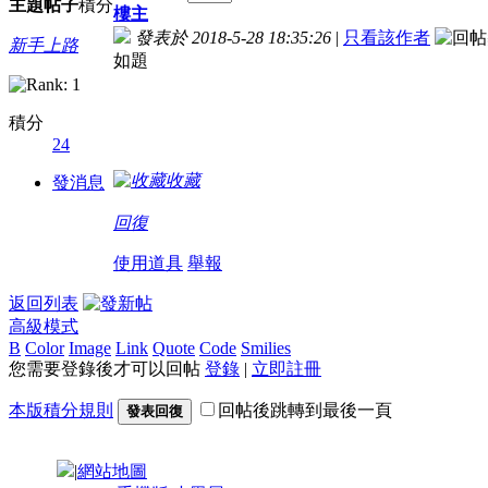
主題
帖子
積分
樓主
發表於 2018-5-28 18:35:26
|
只看該作者
新手上路
如題
積分
24
收藏
發消息
回復
使用道具
舉報
返回列表
高級模式
B
Color
Image
Link
Quote
Code
Smilies
您需要登錄後才可以回帖
登錄
|
立即註冊
本版積分規則
回帖後跳轉到最後一頁
發表回復
|
網站地圖