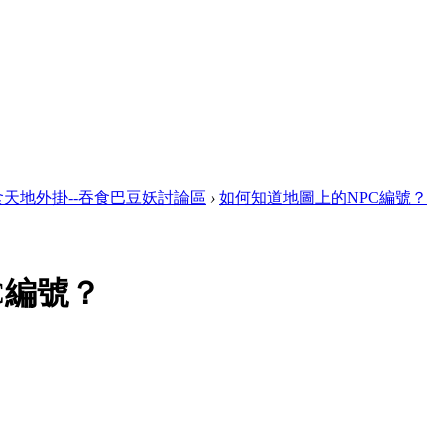
食天地外掛--吞食巴豆妖討論區
›
如何知道地圖上的NPC編號？
C編號？