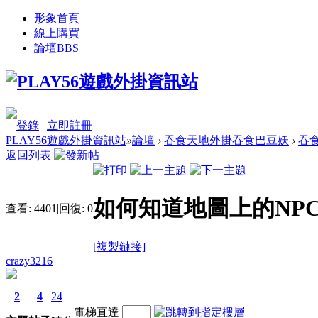
形象首頁
線上購買
論壇
BBS
登錄
|
立即註冊
PLAY56遊戲外掛資訊站
»
論壇
›
吞食天地外掛吞食巴豆妖
›
吞
返回列表
如何知道地圖上的NP
查看:
4401
|
回復:
0
[複製鏈接]
crazy3216
2
4
24
電梯直達