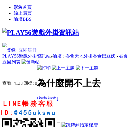
形象首頁
線上購買
論壇
BBS
登錄
|
立即註冊
PLAY56遊戲外掛資訊站
»
論壇
›
吞食天地外掛吞食巴豆妖
›
吞
返回列表
為什麼開不上去
查看:
4138
|
回復:
0
[複製鏈接]
紀育良
6
9
142
電梯直達