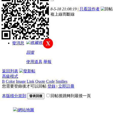
主題
帖子
積分
樓主
發表於 2018-5-18 21:08:19
|
只看該作者
註冊會員
開都是跑出重複上線而斷線
積分
142
X
收藏
發消息
回復
使用道具
舉報
返回列表
高級模式
B
Color
Image
Link
Quote
Code
Smilies
您需要登錄後才可以回帖
登錄
|
立即註冊
本版積分規則
回帖後跳轉到最後一頁
發表回復
|
網站地圖