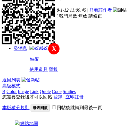
主題
帖子
積分
樓主
發表於 2018-1-12 11:09:45
|
只看該作者
新手上路
腳本指令 清空 戰鬥局數 無效 請修正
積分
43
X
收藏
發消息
回復
使用道具
舉報
返回列表
高級模式
B
Color
Image
Link
Quote
Code
Smilies
您需要登錄後才可以回帖
登錄
|
立即註冊
本版積分規則
回帖後跳轉到最後一頁
發表回復
|
網站地圖