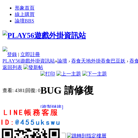
形象首頁
線上購買
論壇
BBS
登錄
|
立即註冊
PLAY56遊戲外掛資訊站
»
論壇
›
吞食天地外掛吞食巴豆妖
›
吞
返回列表
BUG 請修復
查看:
4381
|
回復:
0
[複製鏈接]
奉先
5
8
43
電梯直達