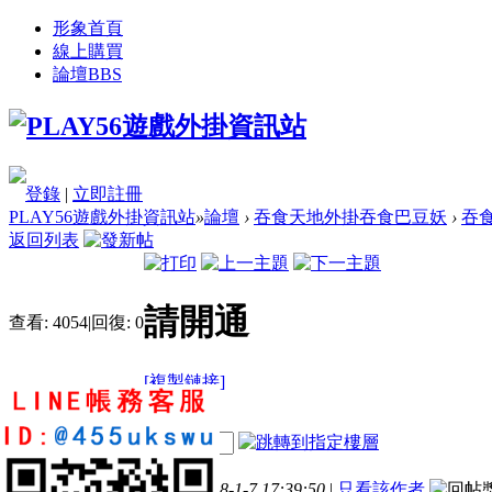
形象首頁
線上購買
論壇
BBS
登錄
|
立即註冊
PLAY56遊戲外掛資訊站
»
論壇
›
吞食天地外掛吞食巴豆妖
›
吞
返回列表
請開通
查看:
4054
|
回復:
0
[複製鏈接]
topoftheworl
電梯直達
11
25
135
樓主
發表於 2018-1-7 17:39:50
|
只看該作者