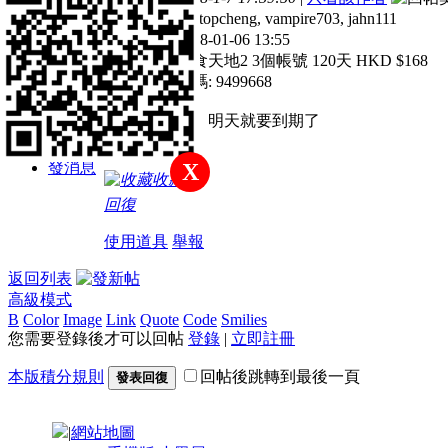
主題
帖子
積分
遊戲帳號: erictopcheng, vampire703, jahn111
入帳時間: 2018-01-06 13:55
註冊會員
入帳類型: 吞食天地2 3個帳號 120天 HKD $168
銀行帳號末7碼: 9499668
積分
勞煩快點開通
明天就要到期了
135
發消息
X
收藏
回復
使用道具
舉報
返回列表
高級模式
B
Color
Image
Link
Quote
Code
Smilies
您需要登錄後才可以回帖
登錄
|
立即註冊
本版積分規則
回帖後跳轉到最後一頁
發表回復
|
網站地圖