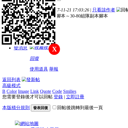
主題
帖子
積分
樓主
發表於 2017-11-21 17:03:26
|
只看該作者
註冊會員
收10-100百人腳本～30-80組隊副本腳本
積分
51
收藏
發消息
X
回復
使用道具
舉報
返回列表
高級模式
B
Color
Image
Link
Quote
Code
Smilies
您需要登錄後才可以回帖
登錄
|
立即註冊
本版積分規則
回帖後跳轉到最後一頁
發表回復
|
網站地圖