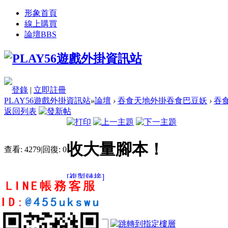
形象首頁
線上購買
論壇
BBS
登錄
|
立即註冊
PLAY56遊戲外掛資訊站
»
論壇
›
吞食天地外掛吞食巴豆妖
›
吞
返回列表
收大量腳本！
查看:
4279
|
回復:
0
[複製鏈接]
love03041204
1
5
51
電梯直達