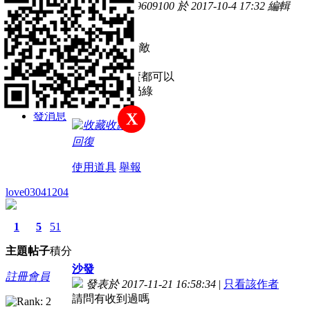
主題
帖子
積分
本帖最後由 b9609100 於 2017-10-4 17:32 編輯
新手上路
15~115組任
10~130朝廷殺敵
10~130軍需
可以給我,或賣都可以
積分
遊戲ID:鮮柚奶綠
46
發消息
X
收藏
回復
使用道具
舉報
love03041204
1
5
51
主題
帖子
積分
沙發
註冊會員
發表於 2017-11-21 16:58:34
|
只看該作者
請問有收到過嗎