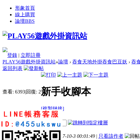
形象首頁
線上購買
論壇
BBS
登錄
|
立即註冊
PLAY56遊戲外掛資訊站
»
論壇
›
吞食天地外掛吞食巴豆妖
›
吞
返回列表
新手收腳本
查看:
6393
|
回復:
2
[複製鏈接]
b9609100
電梯直達
樓主
4
8
46
發表於 2017-10-3 00:01:49
|
只看該作者