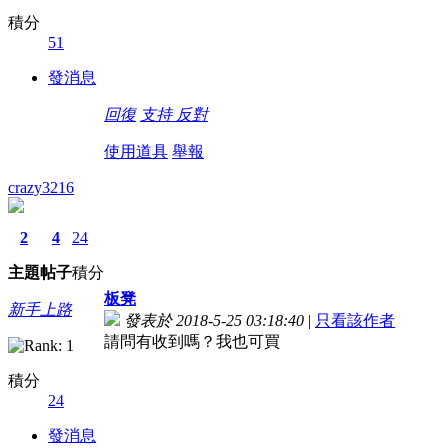
積分
51
發消息
回復
支持
反對
使用道具
舉報
crazy3216
2
4
24
主題
帖子
積分
板凳
新手上路
發表於 2018-5-25 03:18:40
|
只看該作者
請問有收到嗎？我也可買
積分
24
發消息