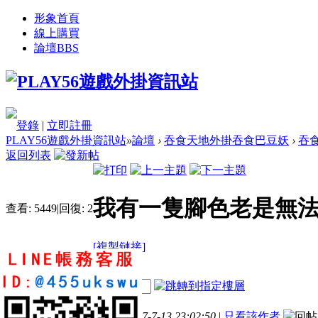
形象首頁
線上購買
論壇
BBS
登錄
|
立即註冊
PLAY56遊戲外掛資訊站
»
論壇
›
吞食天地外掛吞食巴豆妖
›
吞
返回列表
我有一隻腳色老是無
查看:
5449
|
回復:
2
[複製鏈接]
a08570857
電梯直達
4
7
62
樓主
發表於 2017-7-13 23:02:50
|
只看該作者