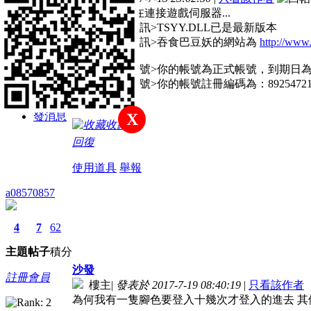
主題
帖子
積分
22:46:30 正在連接遊戲伺服器...
22:46:31 <資訊>TSYY.DLL已是最新版本
註冊會員
22:46:31 <資訊>吞食巴豆妖的網站為
http://www
22:46:31 <帳號>你的帳號為正式帳號，到期日為：2018
積分
22:46:31 <帳號>你的帳號註冊編碼為：8925472
62
發消息
X
收藏
回復
使用道具
舉報
a08570857
4
7
62
主題
帖子
積分
沙發
註冊會員
樓主
|
發表於 2017-7-19 08:40:19
|
只看該作者
為何我有一隻腳色要登入十幾次才登入的進去 其