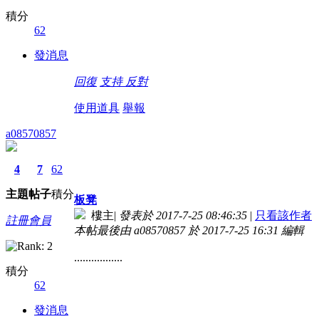
積分
62
發消息
回復
支持
反對
使用道具
舉報
a08570857
4
7
62
主題
帖子
積分
板凳
樓主
|
發表於 2017-7-25 08:46:35
|
只看該作者
註冊會員
本帖最後由 a08570857 於 2017-7-25 16:31 編輯
.................
積分
62
發消息