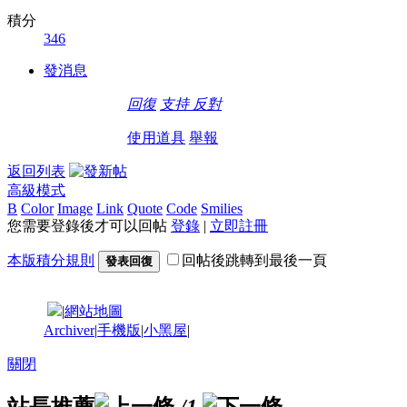
積分
346
發消息
回復
支持
反對
使用道具
舉報
返回列表
高級模式
B
Color
Image
Link
Quote
Code
Smilies
您需要登錄後才可以回帖
登錄
|
立即註冊
本版積分規則
回帖後跳轉到最後一頁
發表回復
|
網站地圖
Archiver
|
手機版
|
小黑屋
|
關閉
站長推薦
/1