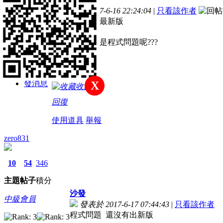
主題
帖子
積分
發表於 2017-6-16 22:24:04
|
只看該作者
新手上路
請問剛剛下載最新版
登入就斷線
是我的問題還是程式問題呢???
積分
13
發消息
X
收藏
回復
使用道具
舉報
zero831
10
54
346
主題
帖子
積分
沙發
中級會員
發表於 2017-6-17 07:44:43
|
只看該作者
程式問題 還沒有出新版