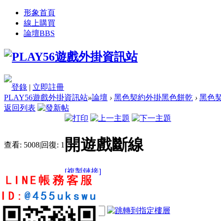
形象首頁
線上購買
論壇
BBS
登錄
|
立即註冊
PLAY56遊戲外掛資訊站
»
論壇
›
黑色契約外掛黑色餅乾
›
黑色契
返回列表
開遊戲斷線
查看:
5008
|
回復:
1
[複製鏈接]
gygy12362231
1
3
13
電梯直達
樓主