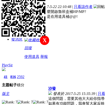
主題
帖子
積分
樓主
發表於 2017-5-22 22:10:48
|
只看該作者
新手上路
再跑腳本時怎麼開啟魯班盒補HP/MP?
我找不到，都是在用道具補@@!
積分
24
發消息
X
收藏
回復
使用道具
舉報
PlaySir
41
816
2592
主題
帖子
積分
沙發
版主
發表於 2017-5-25 15:35:39
|
只
這個問題，需要其他大大給你指導
如果有功能問題，我會幫大家反映