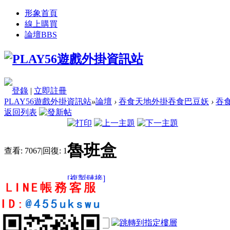
形象首頁
線上購買
論壇
BBS
登錄
|
立即註冊
PLAY56遊戲外掛資訊站
»
論壇
›
吞食天地外掛吞食巴豆妖
›
吞
返回列表
魯班盒
查看:
7067
|
回復:
1
[複製鏈接]
Evalue
2
2
24
電梯直達