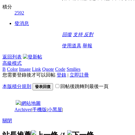
積分
2592
發消息
回復
支持
反對
使用道具
舉報
返回列表
高級模式
B
Color
Image
Link
Quote
Code
Smilies
您需要登錄後才可以回帖
登錄
|
立即註冊
本版積分規則
回帖後跳轉到最後一頁
發表回復
|
網站地圖
Archiver
|
手機版
|
小黑屋
|
關閉
站長推薦
/1