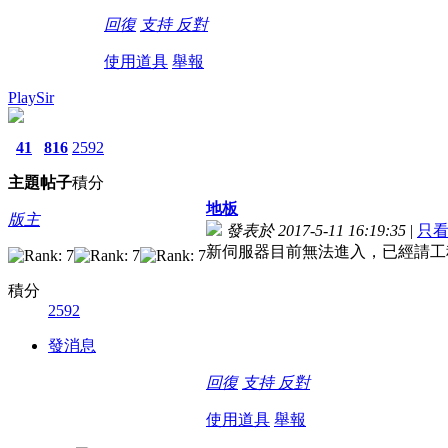
回復
支持
反對
使用道具
舉報
PlaySir
41
816
2592
主題
帖子
積分
地板
版主
發表於 2017-5-11 16:19:35
|
只
新伺服器目前無法進入，已經請工
積分
2592
發消息
回復
支持
反對
使用道具
舉報