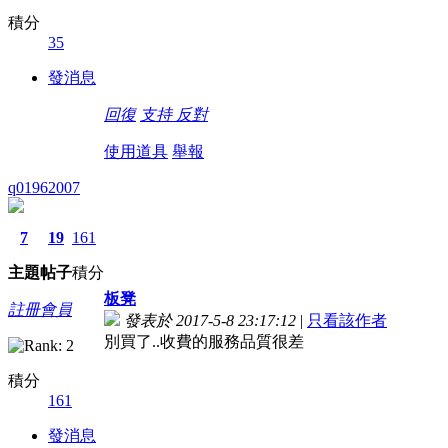
積分
35
發消息
回復
支持
反對
使用道具
舉報
q01962007
7
19
161
主題
帖子
積分
板凳
註冊會員
發表於 2017-5-8 23:17:12
|
只看該作者
別買了..收費的服務品質很差
積分
161
發消息