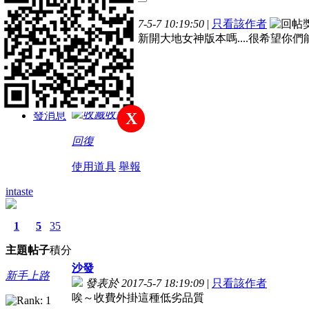
主題
帖子
積分
樓主
發表於 2017-5-7 10:19:50
|
只看該作者
新手上路
大大們....有要新開大地女神版本嗎....很希望你們能
積分
26
收藏
發消息
X
回復
使用道具
舉報
intaste
1
5
35
主題
帖子
積分
沙發
新手上路
發表於 2017-5-7 18:19:09
|
只看該作者
唉～收費外掛這種低劣品質