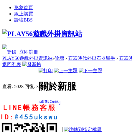
形象首頁
線上購買
論壇
BBS
登錄
|
立即註冊
PLAY56遊戲外掛資訊站
»
論壇
›
石器時代外掛石器聖手
›
石器時
返回列表
關於新服
查看:
5028
|
回復:
3
[複製鏈接]
qq87412369
4
4
26
電梯直達