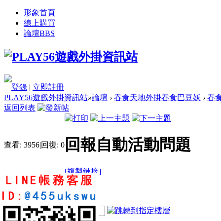
形象首頁
線上購買
論壇
BBS
登錄
|
立即註冊
PLAY56遊戲外掛資訊站
»
論壇
›
吞食天地外掛吞食巴豆妖
›
吞
返回列表
回報自動活動問題
查看:
3956
|
回復:
0
[複製鏈接]
otwong1
9
18
177
電梯直達
樓主