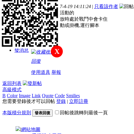
主題
帖子
積分
發表於 2017-4-19 14:11:24
|
只看該作者
註冊會員
有單開版自動活動的
如果在活動開放時處於戰鬥中會卡住
不會自動進活動或掛機,運行腳本
積分
177
發消息
X
收藏
回復
使用道具
舉報
返回列表
高級模式
B
Color
Image
Link
Quote
Code
Smilies
您需要登錄後才可以回帖
登錄
|
立即註冊
本版積分規則
回帖後跳轉到最後一頁
發表回復
|
網站地圖