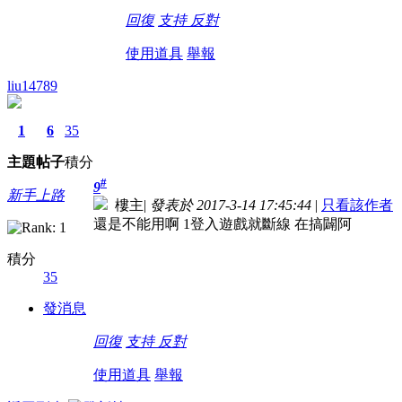
回復
支持
反對
使用道具
舉報
liu14789
1
6
35
主題
帖子
積分
#
9
新手上路
樓主
|
發表於 2017-3-14 17:45:44
|
只看該作者
還是不能用啊 1登入遊戲就斷線 在搞闢阿
積分
35
發消息
回復
支持
反對
使用道具
舉報