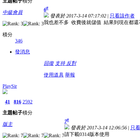
主題
帖子
積分
#
6
中級會員
發表於 2017-3-14 07:17:02
|
只看該作者
我也差不多 收費後就儲值 結果到現在都還不
積分
346
發消息
回復
支持
反對
使用道具
舉報
PlaySir
41
816
2592
主題
帖子
積分
#
7
版主
發表於 2017-3-14 12:06:56
|
只
請下載0314版本使用