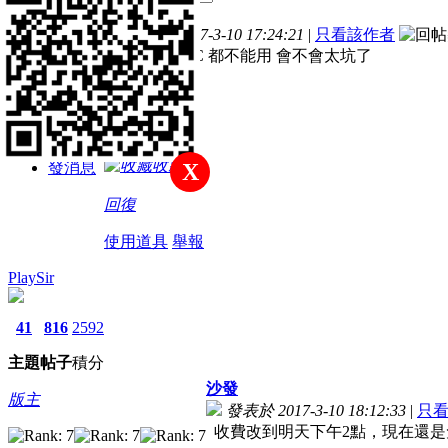
主題
帖子
積分
樓主
發表於 2017-3-10 17:24:21
|
只看該作者
新手上路
以收費用 NPC 都不能用 會不會太坑了
積分
35
收藏
發消息
X
回復
使用道具
舉報
PlaySir
41
816
2592
主題
帖子
積分
沙發
版主
發表於 2017-3-10 18:12:33
|
只
收費改到明天下午2點，現在還是