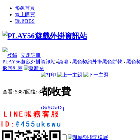
形象首頁
線上購買
論壇
BBS
登錄
|
立即註冊
PLAY56遊戲外掛資訊站
»
論壇
›
黑色契約外掛黑色餅乾
›
黑色契
返回列表
都收費
查看:
5387
|
回復:
8
[複製鏈接]
liu14789
1
6
35
電梯直達