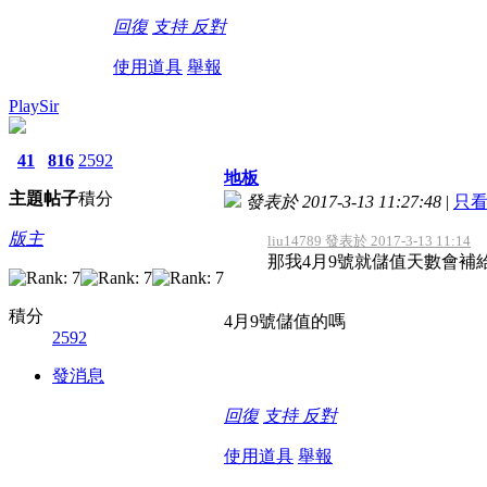
回復
支持
反對
使用道具
舉報
PlaySir
41
816
2592
地板
主題
帖子
積分
發表於 2017-3-13 11:27:48
|
只
版主
liu14789 發表於 2017-3-13 11:14
那我4月9號就儲值天數會補
積分
4月9號儲值的嗎
2592
發消息
回復
支持
反對
使用道具
舉報