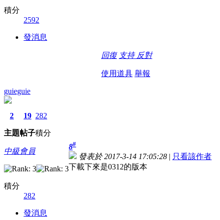
積分
2592
發消息
回復
支持
反對
使用道具
舉報
guieguie
2
19
282
主題
帖子
積分
#
8
中級會員
發表於 2017-3-14 17:05:28
|
只看該作者
下載下來是0312的版本
積分
282
發消息