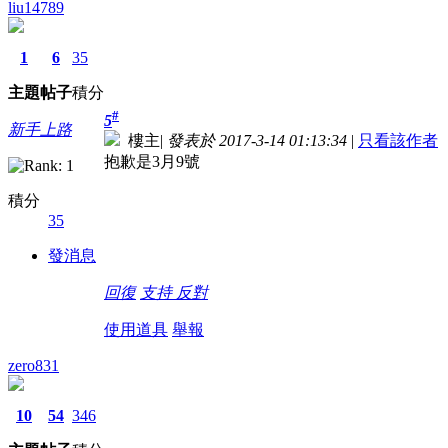
liu14789
1
6
35
主題
帖子
積分
#
5
新手上路
樓主
|
發表於 2017-3-14 01:13:34
|
只看該作者
抱歉是3月9號
積分
35
發消息
回復
支持
反對
使用道具
舉報
zero831
10
54
346