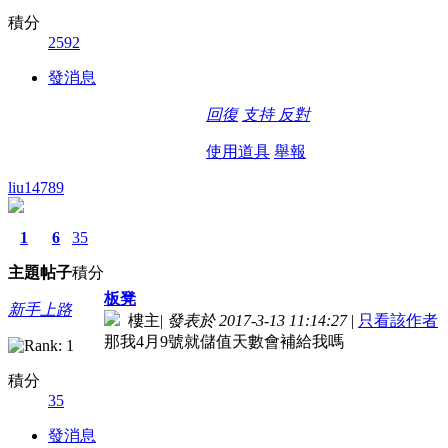
積分
2592
發消息
回復
支持
反對
使用道具
舉報
liu14789
1
6
35
主題
帖子
積分
板凳
新手上路
樓主
|
發表於 2017-3-13 11:14:27
|
只看該作者
那我4月9號就儲值天數會補給我嗎
積分
35
發消息