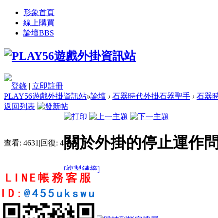
形象首頁
線上購買
論壇
BBS
登錄
|
立即註冊
PLAY56遊戲外掛資訊站
»
論壇
›
石器時代外掛石器聖手
›
石器時
返回列表
關於外掛的停止運作
查看:
4631
|
回復:
4
[複製鏈接]
feng134289
11
34
149