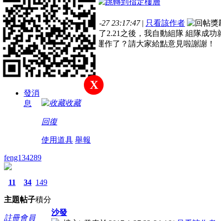
電梯直達
主
帖
積
樓主
題
子
分
發表於 2017-1-27 23:17:47
|
只看該作者
註冊會員
不知道什麼 更新了2.21之後，我自動組隊 組隊
還沒過去就停止運作了？請大家給點意見啦謝謝！
積分
149
X
發消
收藏
息
回復
使用道具
舉報
feng134289
11
34
149
主題
帖子
積分
沙發
註冊會員