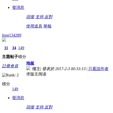
發消息
回復
支持
反對
使用道具
舉報
feng134289
11
34
149
主題
帖子
積分
地板
註冊會員
樓主
|
發表於 2017-2-3 00:33:13
|
只看該作者
求版主阅读
積分
149
發消息
回復
支持
反對