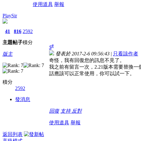
使用道具
舉報
PlaySir
41
816
2592
主題
帖子
積分
#
5
發表於 2017-2-6 09:56:43
|
只看該作者
版主
奇怪，我有回復您的訊息不見了。
我之前有留言一次，2.21版本需要替換
話應該可以正常使用，你可以試一下。
積分
2592
發消息
回復
支持
反對
使用道具
舉報
返回列表
高級模式