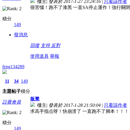
樓主
|
發表於 2017-1-27 23:24:16
|
只看該作者
很苦惱！跑不了漆黑 一直SA停止運作！強行關
積分
149
發消息
回復
支持
反對
使用道具
舉報
feng134289
11
34
149
主題
帖子
積分
板凳
註冊會員
樓主
|
發表於 2017-1-28 21:50:04
|
只看該作者
求高手指点呀！快崩溃了 一直跑不了脚本！！！
積分
149