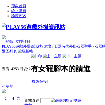
形象首頁
線上購買
論壇
BBS
登錄
|
立即註冊
PLAY56遊戲外掛資訊站
»
論壇
›
石器時代外掛石器聖手
›
石器時
返回列表
有女寵腳本的請進
查看:
4253
|
回復:
2
[複製鏈接]
小莖莖
2
4
72
電梯直達