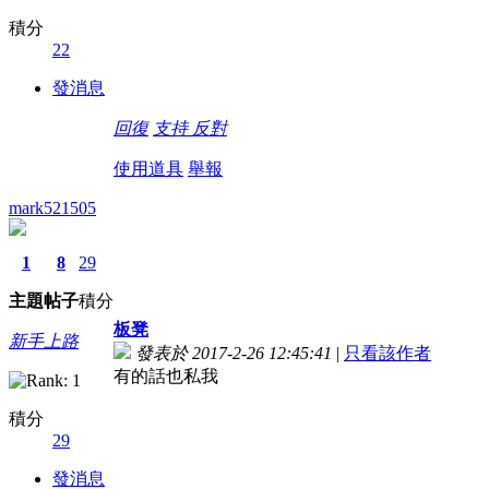
積分
22
發消息
回復
支持
反對
使用道具
舉報
mark521505
1
8
29
主題
帖子
積分
板凳
新手上路
發表於 2017-2-26 12:45:41
|
只看該作者
有的話也私我
積分
29
發消息