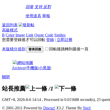
回復
支持
反對
使用道具
舉報
返回列表
高級模式
B
Color
Image
Link
Quote
Code
Smilies
您需要登錄後才可以回帖
登錄
|
立即註冊
本版積分規則
回帖後跳轉到最後一頁
發表回復
|
網站地圖
Archiver
|
手機版
|
小黑屋
|
關閉
站長推薦
/1
GMT+8, 2026-8-6 14:14
, Processed in 0.015688 second(s), 25 querie
© 2001-2011 Powered by
Discuz!
X3.2
. Theme By
Yeei!