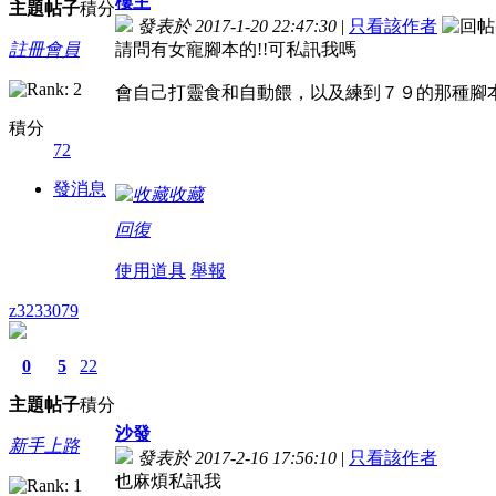
樓主
主題
帖子
積分
發表於 2017-1-20 22:47:30
|
只看該作者
註冊會員
請問有女寵腳本的!!可私訊我嗎
會自己打靈食和自動餵，以及練到７９的那種腳
積分
72
發消息
收藏
回復
使用道具
舉報
z3233079
0
5
22
主題
帖子
積分
沙發
新手上路
發表於 2017-2-16 17:56:10
|
只看該作者
也麻煩私訊我