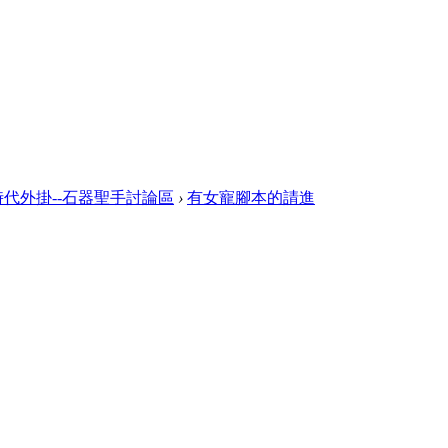
代外掛--石器聖手討論區
›
有女寵腳本的請進