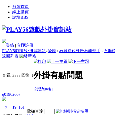
形象首頁
線上購買
論壇
BBS
登錄
|
立即註冊
PLAY56遊戲外掛資訊站
»
論壇
›
石器時代外掛石器聖手
›
石器時
返回列表
外掛有點問題
查看:
3888
|
回復:
1
[複製鏈接]
q01962007
7
19
161
電梯直達