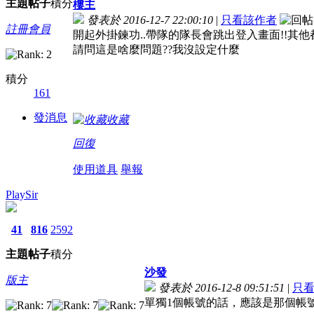
主題
帖子
積分
樓主
發表於 2016-12-7 22:00:10
|
只看該作者
註冊會員
開起外掛鍊功..帶隊的隊長會跳出登入畫面!!其他都
請問這是啥麼問題??我沒設定什麼
積分
161
發消息
收藏
回復
使用道具
舉報
PlaySir
41
816
2592
主題
帖子
積分
沙發
版主
發表於 2016-12-8 09:51:51
|
只
單獨1個帳號的話，應該是那個帳