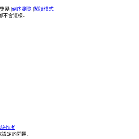
|
倒序瀏覽
|
閱讀模式
不會這樣..
看該作者
號設定的問題。