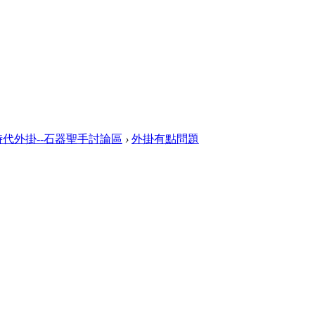
代外掛--石器聖手討論區
›
外掛有點問題