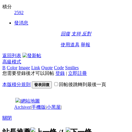
積分
2592
發消息
回復
支持
反對
使用道具
舉報
返回列表
高級模式
B
Color
Image
Link
Quote
Code
Smilies
您需要登錄後才可以回帖
登錄
|
立即註冊
本版積分規則
回帖後跳轉到最後一頁
發表回復
|
網站地圖
Archiver
|
手機版
|
小黑屋
|
關閉
站長推薦
/1