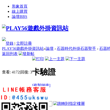
形象首頁
線上購買
論壇
BBS
登錄
|
立即註冊
PLAY56遊戲外掛資訊站
»
論壇
›
石器時代外掛石器聖手
›
石器時
返回列表
卡驗證
查看:
4172
|
回復:
3
[複製鏈接]
jfisdgji
3
6
21
電梯直達
樓主