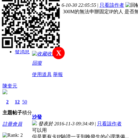
主題
帖子
積分
發表於 2016-10-30 22:05:55
|
只看該作者
我想請問一下 300M的無法申辦固定IP的人 是否
新手上路
積分
21
發消息
X
收藏
回復
使用道具
舉報
陳奎元
2
12
50
主題
帖子
積分
沙發
發表於 2016-11-3 09:34:49
|
只看該作者
註冊會員
可以用
但是要有卡IP驗證一天到晚發生的心理準備...