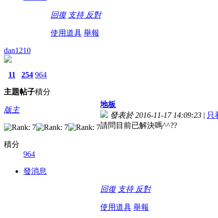
回復
支持
反對
使用道具
舉報
dan1210
11
254
964
主題
帖子
積分
地板
版主
發表於 2016-11-17 14:09:23
|
只
請問目前已解決嗎^^??
積分
964
發消息
回復
支持
反對
使用道具
舉報