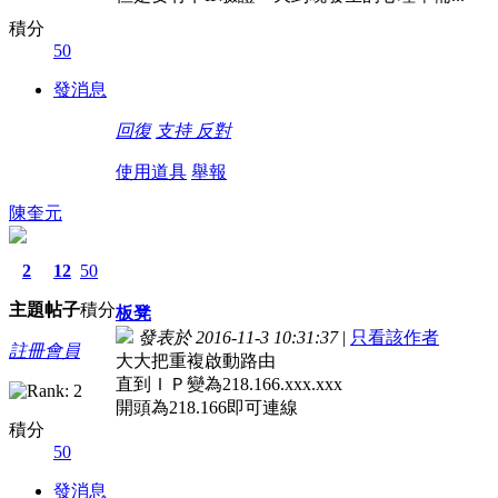
積分
50
發消息
回復
支持
反對
使用道具
舉報
陳奎元
2
12
50
主題
帖子
積分
板凳
發表於 2016-11-3 10:31:37
|
只看該作者
註冊會員
大大把重複啟動路由
直到ＩＰ變為218.166.xxx.xxx
開頭為218.166即可連線
積分
50
發消息