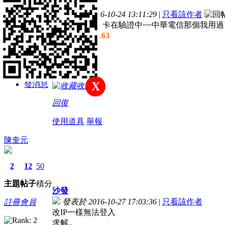
主題
帖子
積分
樓主
發表於 2016-10-24 13:11:29
|
只看該作者
註冊會員
聖手無法進去 卡在驗證中~~中華電信那個我用過
IP為
36.238.69.63
積分
107
發消息
X
收藏
回復
使用道具
舉報
陳奎元
2
12
50
主題
帖子
積分
沙發
發表於 2016-10-27 17:03:36
|
只看該作者
註冊會員
改IP一樣無法登入
求解..