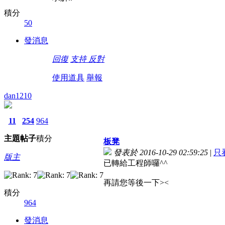
積分
50
發消息
回復
支持
反對
使用道具
舉報
dan1210
11
254
964
主題
帖子
積分
板凳
發表於 2016-10-29 02:59:25
|
只
版主
已轉給工程師囉^^
再請您等後一下><
積分
964
發消息