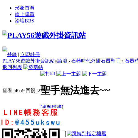
形象首頁
線上購買
論壇
BBS
登錄
|
立即註冊
PLAY56遊戲外掛資訊站
»
論壇
›
石器時代外掛石器聖手
›
石器時
返回列表
聖手無法進去~~
查看:
4659
|
回復:
2
[複製鏈接]
eric5404
5
9
107
電梯直達