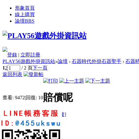
形象首頁
線上購買
論壇
BBS
登錄
|
立即註冊
PLAY56遊戲外掛資訊站
»
論壇
›
石器時代外掛石器聖手
›
石器時
1
2
/ 2 頁
下一頁
返回列表
賠償呢
查看:
9472
|
回復:
10
[複製鏈接]
lee
3
48
222