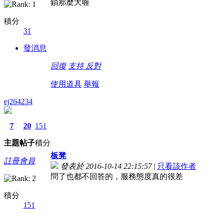
鎖那麼大喔
積分
31
發消息
回復
支持
反對
使用道具
舉報
ej264234
7
20
151
主題
帖子
積分
板凳
註冊會員
發表於 2016-10-14 22:15:57
|
只看該作者
問了也都不回答的，服務態度真的很差
積分
151