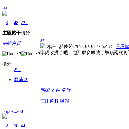
lee
3
48
222
主題
帖子
積分
#
5
中級會員
樓主
|
發表於 2016-10-16 13:58:34
|
只看
準備收攤了吧，包那麼多帳號，被鎖兩次將
積分
222
發消息
回復
支持
反對
使用道具
舉報
popoxx2001
2
10
44