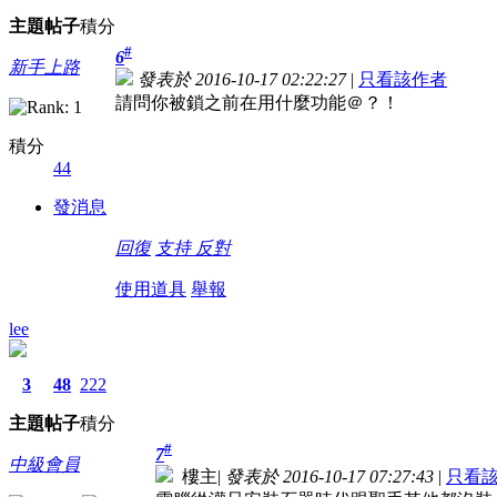
主題
帖子
積分
#
6
新手上路
發表於 2016-10-17 02:22:27
|
只看該作者
請問你被鎖之前在用什麼功能＠？！
積分
44
發消息
回復
支持
反對
使用道具
舉報
lee
3
48
222
主題
帖子
積分
#
7
中級會員
樓主
|
發表於 2016-10-17 07:27:43
|
只看