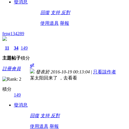
發消息
回復
支持
反對
使用道具
舉報
feng134289
11
34
149
主題
帖子
積分
#
9
註冊會員
發表於 2016-10-19 00:13:04
|
只看該作者
某太阳回来了 ，去看看
積分
149
發消息
回復
支持
反對
使用道具
舉報