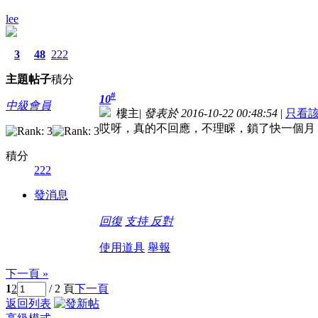
lee
3
48
222
主題
帖子
積分
#
10
中級會員
樓主
|
發表於 2016-10-22 00:48:54
|
只看
哎呀，真的不回應，不理睬，鎖了快一個月
積分
222
發消息
回復
支持
反對
使用道具
舉報
下一頁 »
1
2
/ 2 頁
下一頁
返回列表