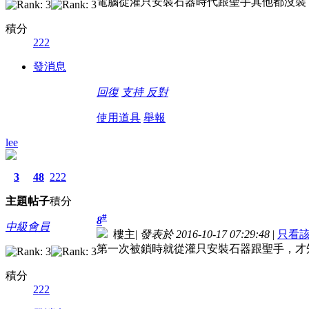
電腦從灌只安裝石器時代跟聖手其他都沒裝
積分
222
發消息
回復
支持
反對
使用道具
舉報
lee
3
48
222
主題
帖子
積分
#
8
中級會員
樓主
|
發表於 2016-10-17 07:29:48
|
只看
第一次被鎖時就從灌只安裝石器跟聖手，才知
積分
222