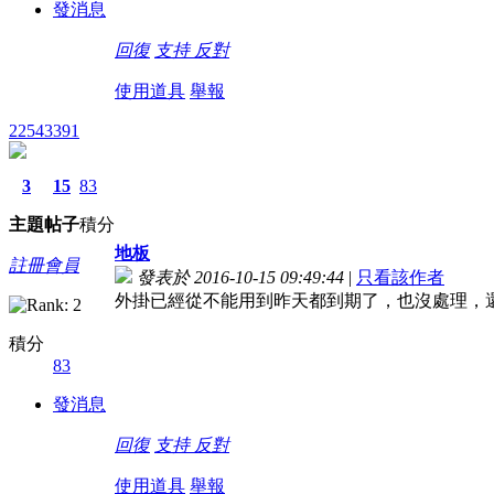
發消息
回復
支持
反對
使用道具
舉報
22543391
3
15
83
主題
帖子
積分
地板
註冊會員
發表於 2016-10-15 09:49:44
|
只看該作者
外掛已經從不能用到昨天都到期了，也沒處理，
積分
83
發消息
回復
支持
反對
使用道具
舉報