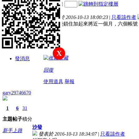
電梯直達
主題
帖子
積分
樓主
發表於 2016-10-13 18:00:23
|
只看該作者
中級會員
前前後後鎖住加起來將近一個月，六個帳號
積分
222
X
收藏
發消息
回復
使用道具
舉報
gary29746670
1
6
31
主題
帖子
積分
沙發
新手上路
發表於 2016-10-13 18:34:07
|
只看該作者