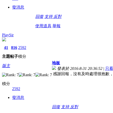
發消息
回復
支持
反對
使用道具
舉報
PlaySir
41
816
2592
主題
帖子
積分
地板
版主
發表於 2016-8-31 20:36:52
|
只
感謝回報，沒有及時處理很抱歉
積分
2592
發消息
回復
支持
反對