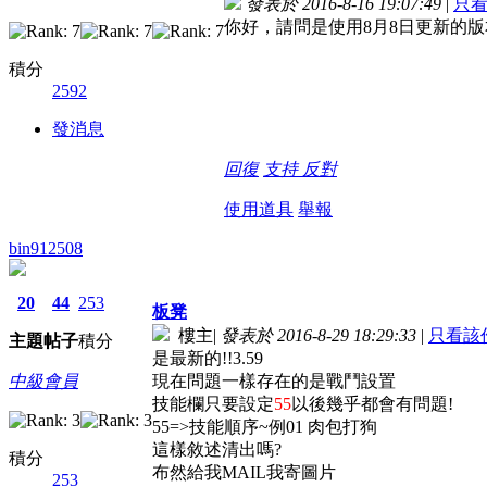
發表於 2016-8-16 19:07:49
|
只
你好，請問是使用8月8日更新的
積分
2592
發消息
回復
支持
反對
使用道具
舉報
bin912508
20
44
253
板凳
樓主
|
發表於 2016-8-29 18:29:33
|
只看該
主題
帖子
積分
是最新的!!3.59
中級會員
現在問題一樣存在的是戰鬥設置
技能欄只要設定
55
以後幾乎都會有問題!
55=>技能順序~例01 肉包打狗
這樣敘述清出嗎?
積分
布然給我MAIL我寄圖片
253