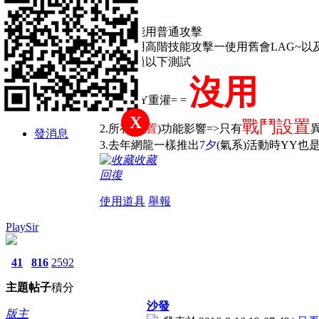
3.59異常
主題
帖子
積分
人物只能用普通攻擊
中級會員
無法使用高階技能攻擊一使用舊會LAG~以
我已做過以下測試
沒用
積分
1.刪除YY重灌= =
253
X
戰鬥設置
2.所有
(設置
)功能影響=>只有
發消息
3.去年網龍一樣推出
7夕
(氣系)活動時YY也是異常~
收藏
回復
使用道具
舉報
PlaySir
41
816
2592
主題
帖子
積分
沙發
版主