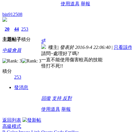
使用道具
舉報
bin912508
20
44
253
主題
帖子
積分
#
5
樓主
|
發表於 2016-9-4 22:06:40
|
只看該
中級會員
請問~處理好了嗎?
一直不能使用傷害較高的技能
怪打不死!!
積分
253
發消息
回復
支持
反對
使用道具
舉報
返回列表
高級模式