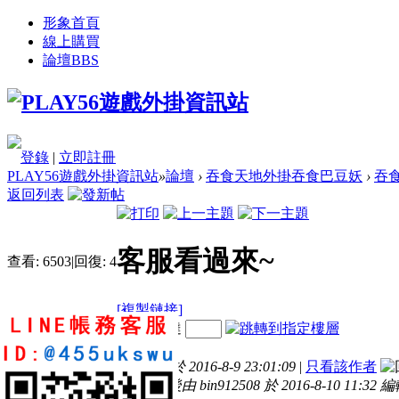
形象首頁
線上購買
論壇
BBS
登錄
|
立即註冊
PLAY56遊戲外掛資訊站
»
論壇
›
吞食天地外掛吞食巴豆妖
›
吞
返回列表
客服看過來~
查看:
6503
|
回復:
4
[複製鏈接]
電梯直達
bin912508
樓主
發表於 2016-8-9 23:01:09
|
只看該作者
本帖最後由 bin912508 於 2016-8-10 11:32 
20
44
253