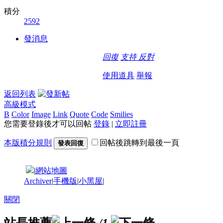
積分
2592
發消息
回復
支持
反對
使用道具
舉報
返回列表
高級模式
B
Color
Image
Link
Quote
Code
Smilies
您需要登錄後才可以回帖
登錄
|
立即註冊
本版積分規則
回帖後跳轉到最後一頁
發表回復
|
網站地圖
Archiver
|
手機版
|
小黑屋
|
關閉
站長推薦
/1