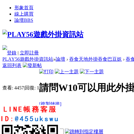
形象首頁
線上購買
論壇
BBS
登錄
|
立即註冊
PLAY56遊戲外掛資訊站
»
論壇
›
吞食天地外掛吞食巴豆妖
›
吞
返回列表
請問W10可以用此外
查看:
4457
|
回復:
1
[複製鏈接]
shoo5015
1
1
5
電梯直達