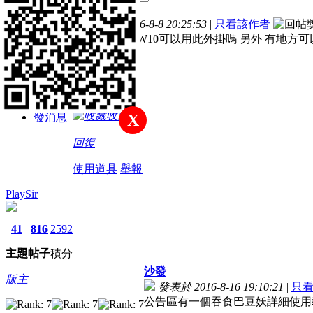
主題
帖子
積分
樓主
發表於 2016-8-8 20:25:53
|
只看該作者
新手上路
如 標題 請問W10可以用此外掛嗎 另外 有地方
積分
5
收藏
發消息
X
回復
使用道具
舉報
PlaySir
41
816
2592
主題
帖子
積分
沙發
版主
發表於 2016-8-16 19:10:21
|
只
公告區有一個吞食巴豆妖詳細使用