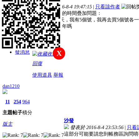
主題
帖子
積分
發表於 2016-8-4 19:47:15
|
只看該作者
註冊會員
請問一個外掛的時間疊加問題：
我外掛還有7天，我有5個號，我再去買5個號各
可以疊加到一年嗎
積分
149
發消息
X
收藏
回復
使用道具
舉報
dan1210
11
254
964
主題
帖子
積分
沙發
版主
發表於 2016-8-4 23:53:56
|
只看
這部分可能要請您到帳務區詢問唷^