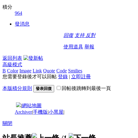
積分
964
發消息
回復
支持
反對
使用道具
舉報
返回列表
高級模式
B
Color
Image
Link
Quote
Code
Smilies
您需要登錄後才可以回帖
登錄
|
立即註冊
本版積分規則
回帖後跳轉到最後一頁
發表回復
|
網站地圖
Archiver
|
手機版
|
小黑屋
|
關閉
站長推薦
/1