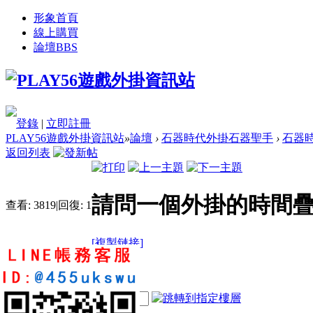
形象首頁
線上購買
論壇
BBS
登錄
|
立即註冊
PLAY56遊戲外掛資訊站
»
論壇
›
石器時代外掛石器聖手
›
石器時
返回列表
請問一個外掛的時間
查看:
3819
|
回復:
1
[複製鏈接]
feng134289
11
34
149
電梯直達
樓主