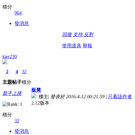
積分
964
發消息
回復
支持
反對
使用道具
舉報
kier230
2
4
32
主題
帖子
積分
板凳
新手上路
樓主
|
發表於 2016-4-12 00:21:59
|
只看該作者
2.12版本
積分
32
發消息