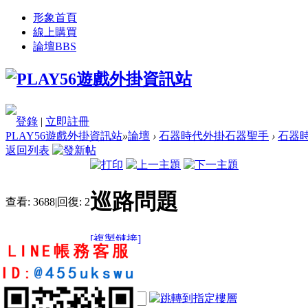
形象首頁
線上購買
論壇
BBS
登錄
|
立即註冊
PLAY56遊戲外掛資訊站
»
論壇
›
石器時代外掛石器聖手
›
石器時
返回列表
巡路問題
查看:
3688
|
回復:
2
[複製鏈接]
kier230
2
4
32
電梯直達