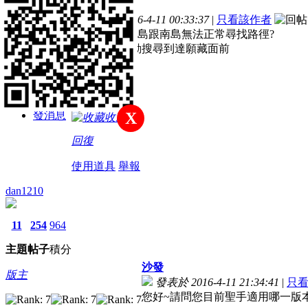
主題
帖子
積分
樓主
發表於 2016-4-11 00:33:37
|
只看該作者
新手上路
為何只有在北島跟南島無法正常尋找路徑?
EX；無法自動搜尋到達願藏面前
積分
32
發消息
X
收藏
回復
使用道具
舉報
dan1210
11
254
964
主題
帖子
積分
沙發
版主
發表於 2016-4-11 21:34:41
|
只
您好~請問您目前聖手適用哪一版本呢