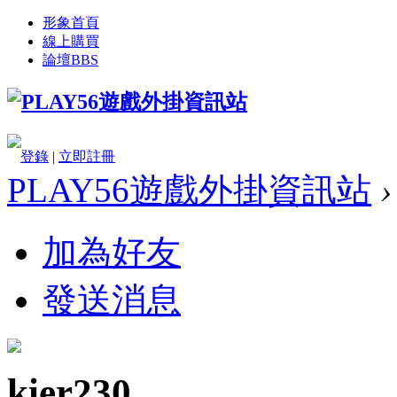
形象首頁
線上購買
論壇
BBS
登錄
|
立即註冊
PLAY56遊戲外掛資訊站
›
加為好友
發送消息
kier230