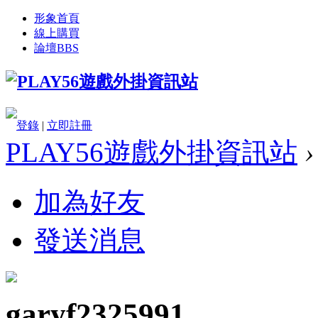
形象首頁
線上購買
論壇
BBS
登錄
|
立即註冊
PLAY56遊戲外掛資訊站
›
加為好友
發送消息
garyf2325991