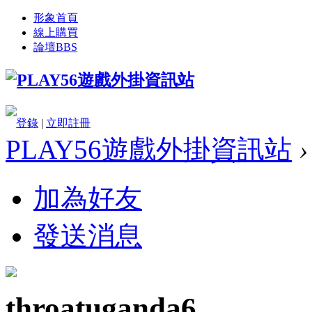
形象首頁
線上購買
論壇
BBS
登錄
|
立即註冊
PLAY56遊戲外掛資訊站
›
加為好友
發送消息
throatuganda6