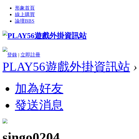
形象首頁
線上購買
論壇
BBS
登錄
|
立即註冊
PLAY56遊戲外掛資訊站
›
加為好友
發送消息
singo0204