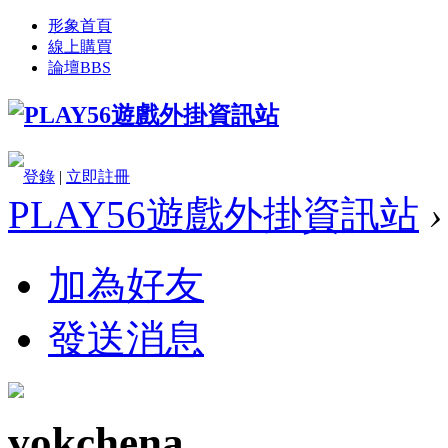
形象首頁
線上購買
論壇
BBS
登錄
|
立即註冊
PLAY56遊戲外掛資訊站
›
加為好友
發送消息
vokchena