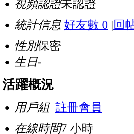
視頻認證
未認證
統計信息
好友數 0
|
回帖
性別
保密
生日
-
活躍概況
用戶組
註冊會員
在線時間
7 小時