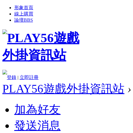
形象首頁
線上購買
論壇
BBS
登錄
|
立即註冊
PLAY56遊戲外掛資訊站
›
加為好友
發送消息