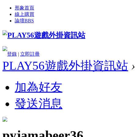
形象首頁
線上購買
論壇
BBS
登錄
|
立即註冊
PLAY56遊戲外掛資訊站
›
加為好友
發送消息
pyjamabeer36