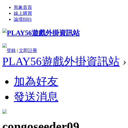
形象首頁
線上購買
論壇
BBS
登錄
|
立即註冊
PLAY56遊戲外掛資訊站
›
加為好友
發送消息
congoseeder09