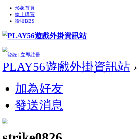
形象首頁
線上購買
論壇
BBS
登錄
|
立即註冊
PLAY56遊戲外掛資訊站
›
加為好友
發送消息
strike0826