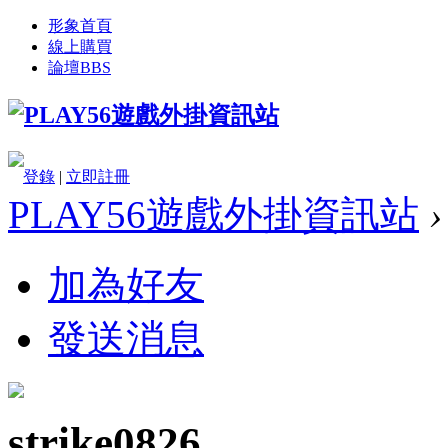
形象首頁
線上購買
論壇
BBS
登錄
|
立即註冊
PLAY56遊戲外掛資訊站
›
加為好友
發送消息
strike0826