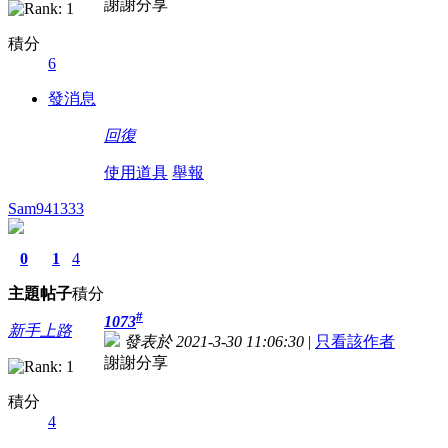
謝謝分享
積分
6
發消息
回復
使用道具
舉報
Sam941333
0
1
4
主題
帖子
積分
#
1073
新手上路
發表於 2021-3-30 11:06:30
|
只看該作者
謝謝分享
積分
4