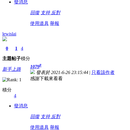
發消息
回復
支持
反對
使用道具
舉報
lewislai
0
1
4
主題
帖子
積分
#
1079
新手上路
發表於 2021-6-26 23:15:44
|
只看該作者
感謝下載來看看
積分
4
發消息
回復
支持
反對
使用道具
舉報