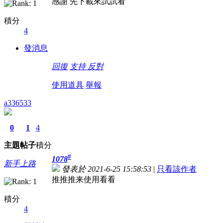
感謝 先下載來試試看
積分
4
發消息
回復
支持
反對
使用道具
舉報
a336533
0
1
4
主題
帖子
積分
#
1078
新手上路
發表於 2021-6-25 15:58:53
|
只看該作者
推推推来使用看看
積分
4