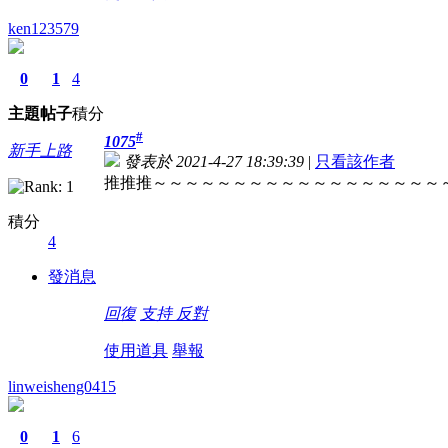
ken123579
0
1
4
主題
帖子
積分
#
1075
新手上路
發表於 2021-4-27 18:39:39
|
只看該作者
推推推～～～～～～～～～～～～～～～～～～
積分
4
發消息
回復
支持
反對
使用道具
舉報
linweisheng0415
0
1
6