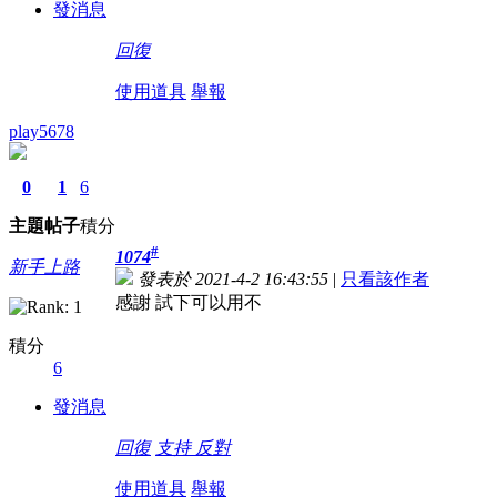
發消息
回復
使用道具
舉報
play5678
0
1
6
主題
帖子
積分
#
1074
新手上路
發表於 2021-4-2 16:43:55
|
只看該作者
感謝 試下可以用不
積分
6
發消息
回復
支持
反對
使用道具
舉報