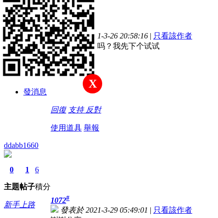
主題
帖子
積分
#
1071
新手上路
發表於 2021-3-26 20:58:16
|
只看該作者
现在的可以用吗？我先下个试试
積分
4
X
發消息
回復
支持
反對
使用道具
舉報
ddabb1660
0
1
6
主題
帖子
積分
#
1072
新手上路
發表於 2021-3-29 05:49:01
|
只看該作者