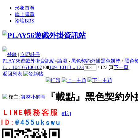
形象首頁
線上購買
論壇
BBS
登錄
|
立即註冊
PLAY56遊戲外掛資訊站
»
論壇
›
黑色契約外掛黑色餅乾
›
黑色契
1 ...
104
105
106
107
108
109
110
111
... 123
/ 123 頁
下一頁
返回列表
『載點』黑色契約外掛
樓主:
舞林小帥哥
[複製鏈接]
cxh922214
0
1
4